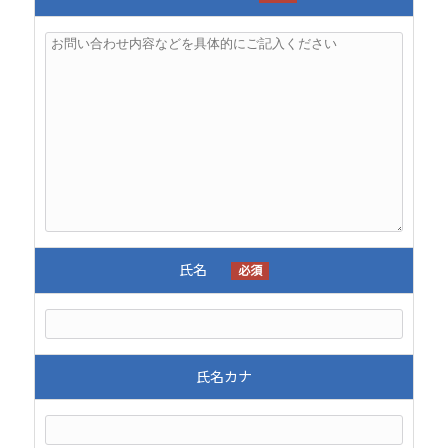
氏名
必須
氏名カナ